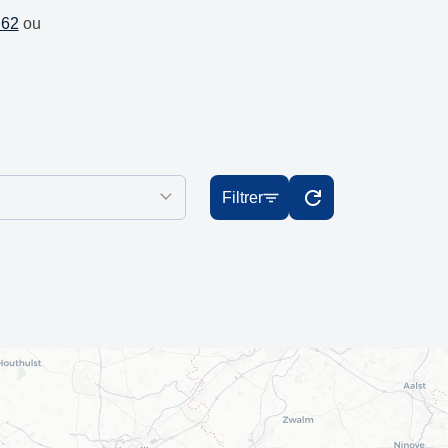
 62
ou
Filtrer