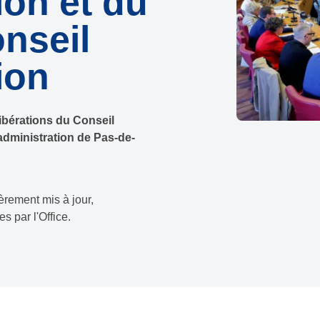
ion et du
nseil
ion
ibérations du Conseil
administration de Pas-de-
èrement mis à jour,
s par l'Office.