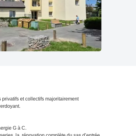
rivatifs et collectifs majoritairement
verdoyant.
nergie G à C.
uiseries, la rénovation complète du sas d’entrée