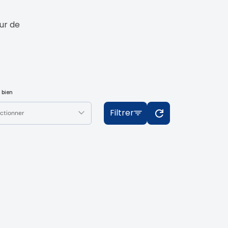
œur de
 bien
Filtrer
ctionner