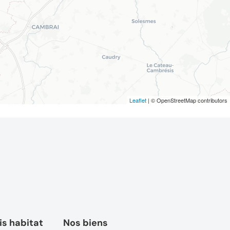
Leaflet
| © OpenStreetMap contributors
s habitat
Nos biens