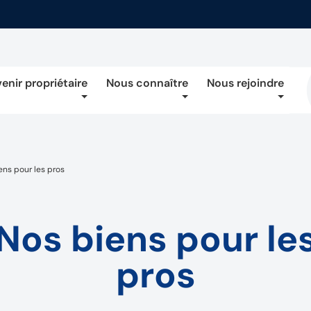
enir propriétaire
Nous connaître
Nous rejoindre
ens pour les pros
Nos biens pour le
pros