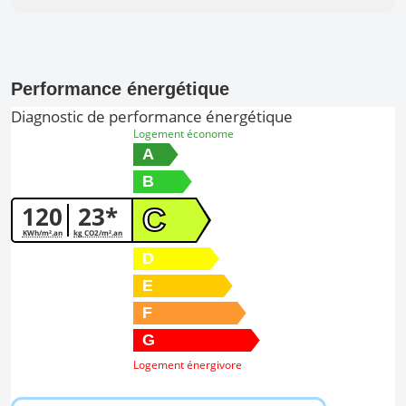
Performance énergétique
Diagnostic de performance énergétique
Logement économe
A
B
120
23*
C
KWh/m².an
kg CO2/m².an
D
E
F
G
Logement énergivore