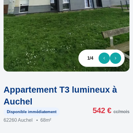
1
/
4
Appartement T3 lumineux à
Auchel
542 €
cc/mois
Disponible immédiatement
62260 Auchel
•
68m²