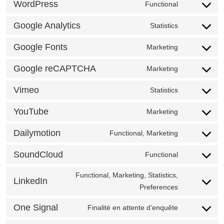
WordPress
Functional
Consent
to
Google Analytics
Statistics
service
Consent
wordpress
to
Google Fonts
Marketing
service
Consent
google-
to
analytics
Google reCAPTCHA
Marketing
service
Consent
google-
to
fonts
Vimeo
Statistics
service
Consent
google-
to
recaptcha
YouTube
Marketing
service
Consent
vimeo
to
Dailymotion
Functional, Marketing
service
Consent
youtube
to
SoundCloud
Functional
service
Consent
dailymotion
to
Functional, Marketing, Statistics,
service
LinkedIn
Consent
soundcloud
Preferences
to
service
One Signal
Finalité en attente d’enquête
Consent
linkedin
to