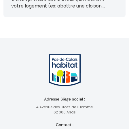
votre logement (ex: abattre une cloison,
modifier les installations), vous devez
obligatoirement faire une demande écrite
auprès de votre responsable d’agence.
Aucune transformation ne peut être
effectuée sans son accord préalable.
Aménagements à l’extérieur du logement
Certains aménagements extérieurs
(plantations, clôtures, abris de jardin, […]
Adresse Siège social :
4 Avenue des Droits de l’Homme
62 000 Arras
Contact :