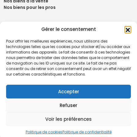
Nos biens à la vente
Nos biens pour les pros
Gérer le consentement
Pour offrir les meilleures expériences, nous utilisons des
technologies telles que les cookies pour stocker et/ou accéder aux
informations des appareils. Le fait de consentir à ces technologies
nous permettra de traiter des données telles que le comportement
de navigation ou les ID uniques sur ce site. Le fait de ne pas
consentir ou de retirer son consentement peut avoir un effet négatif
sur certaines caractéristiques et fonctions.
Mentions légales
Politique de confidentialité
Politique de cookies (UE)
Accepter
Politique de protection des données des locataires
Dispositif loi Sapin 2
Refuser
Voir les préférences
Site réalisé par
Latitud.immo
- © 2026 Tous droits réservés
Politique de cookies
Politique de confidentialité