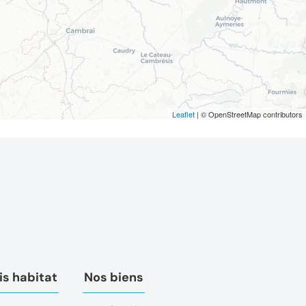
Leaflet
| © OpenStreetMap contributors
s habitat
Nos biens