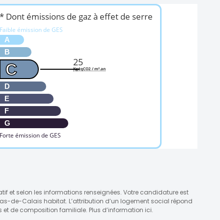
* Dont émissions de gaz à effet de serre
Faible émission de GES
A
B
25
C
KgéqCO2 / m².an
D
E
F
G
Forte émission de GES
atif et selon les informations renseignées. Votre candidature est
Pas-de-Calais habitat. L’attribution d’un logement social répond
et de composition familiale. Plus d’information ici.