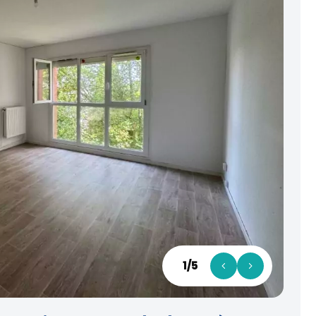
1
/
5