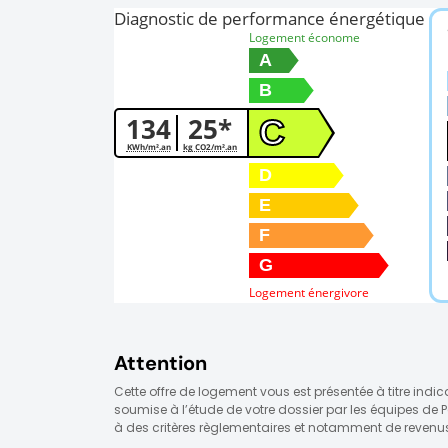
Diagnostic de performance énergétique
Logement économe
A
B
134
25*
C
KWh/m².an
kg CO2/m².an
D
E
F
G
Logement énergivore
Attention
Cette offre de logement vous est présentée à titre indic
soumise à l’étude de votre dossier par les équipes de 
à des critères règlementaires et notamment de revenus 