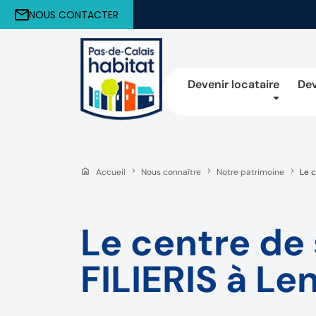
NOUS CONTACTER
Devenir locataire
Dev
Accueil
Nous connaître
Notre patrimoine
Le c
Le centre de
FILIERIS à Le